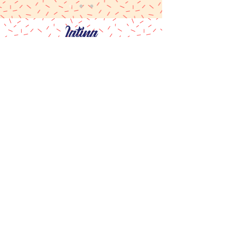
Latina Moms Connect, Inc. es
una organización benéfica
pública sin fines de lucro 501 (c)
(3).
Haz tu donación deducible de
impuestos hoy.
Contacto
Latina Moms Connect, Inc.