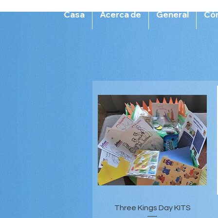
Casa
Acerca de
General
Có
Vista rápida
Three Kings Day KITS