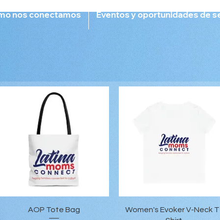
mo nos conectamos
Eventos y oportunidades de se
Vista rápida
Vista rápida
AOP Tote Bag
Women's Evoker V-Neck T