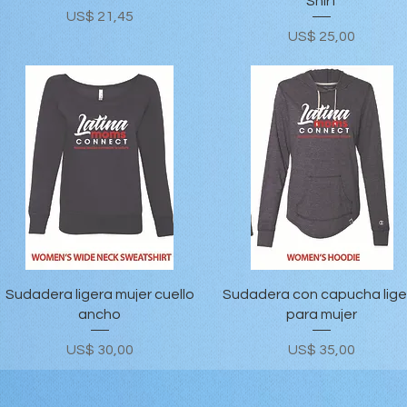
Shirt
Precio
US$ 21,45
Precio
US$ 25,00
Vista rápida
Vista rápida
Sudadera ligera mujer cuello
Sudadera con capucha lige
ancho
para mujer
Precio
Precio
US$ 30,00
US$ 35,00