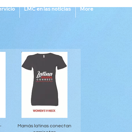
rvicio
LMC en las noticias
More
Vista rápida
-
Mamás latinas conectan