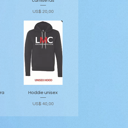
camisetas
Precio
US$ 20,00
Vista rápida
ra
Hoddie unisex
Precio
US$ 40,00